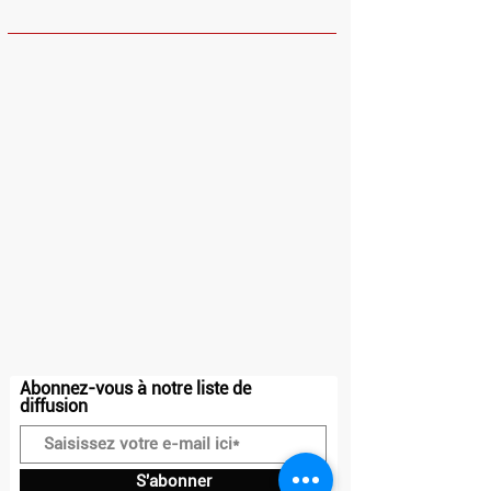
HORAIRES
Dimanche et Lundi : Fermé
Mardi - Vendredi : 10h - 13h30 / 14h30 -
23h
Samedi : 10h - 23h
Adresse
20 place Charles Steber
91160, Longjumeau
Contact
07.50.71.72.81
contact@drakkar-ludik.com
Abonnez-vous à notre liste de
diffusion
S'abonner