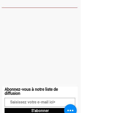
HORAIRES
Dimanche et Lundi : Fermé
Mardi - Vendredi : 10h - 13h30 / 14h30 -
23h
Samedi : 10h - 23h
Adresse
20 place Charles Steber
91160, Longjumeau
Contact
07.50.71.72.81
contact@drakkar-ludik.com
Abonnez-vous à notre liste de
diffusion
S'abonner