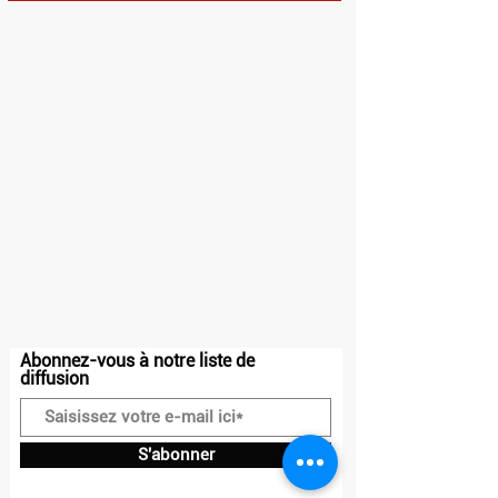
HORAIRES
Dimanche et Lundi : Fermé
Mardi - Vendredi : 10h - 13h30 / 14h30 -
23h
Samedi : 10h - 23h
Adresse
20 place Charles Steber
91160, Longjumeau
Contact
07.50.71.72.81
contact@drakkar-ludik.com
Abonnez-vous à notre liste de
diffusion
S'abonner