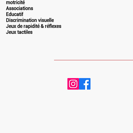
motricité
Associations
Educatif
Discrimination visuelle
Jeux de rapidité & réflexes
Jeux tactiles
RETROUVEZ-NOUS
Adresse
20 place Charles Steber
91160, Longjumeau
Contact
07.50.71.72.81
contact@drakkar-ludik.com