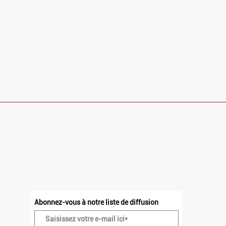
HORAIRES
Dimanche et Lundi : Fermé
Mardi - Vendredi : 10h - 13h30 / 14h30 - 23h
Samedi : 10h - 23h
Abonnez-vous à notre liste de diffusion