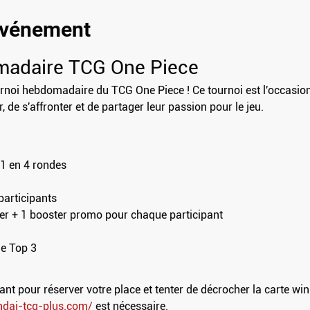
'événement
madaire TCG One Piece
noi hebdomadaire du TCG One Piece ! Ce tournoi est l'occasion p
 de s'affronter et de partager leur passion pour le jeu.
i
O1 en 4 rondes
participants
er + 1 booster promo pour chaque participant
le Top 3
t pour réserver votre place et tenter de décrocher la carte win
ndai-tcg-plus.com/
 est nécessaire.