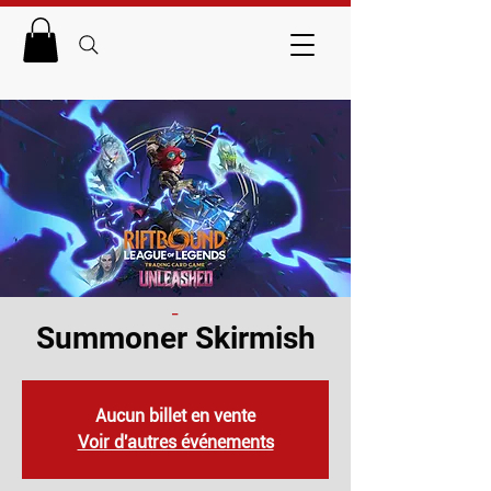
_
Summoner Skirmish
Aucun billet en vente
Voir d'autres événements