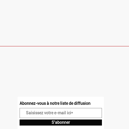
HORAIRES
Dimanche et Lundi : Fermé
Mardi - Vendredi : 10h - 13h30 / 14h30 - 23h
Samedi : 10h - 23h
Abonnez-vous à notre liste de diffusion
S'abonner