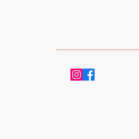
RETROUVEZ-NOUS
Adresse
20 place Charles Steber
91160, Longjumeau
Contact
07.50.71.72.81
contact@drakkar-ludik.com