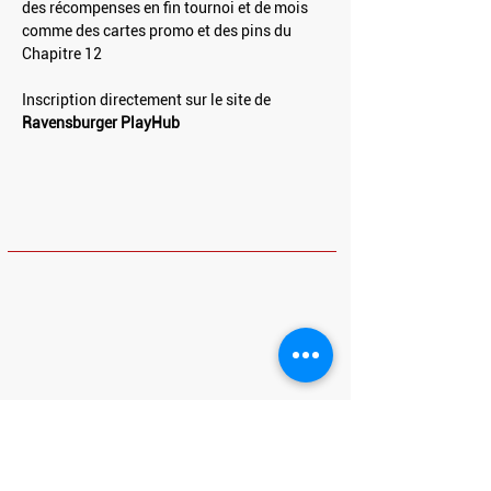
des récompenses en fin tournoi et de mois 
comme des cartes promo et des pins du 
Chapitre 12
Inscription directement sur le site de 
Ravensburger PlayHub
HORAIRES
Dimanche et Lundi : Fermé
Mardi - Vendredi : 10h - 13h30 / 14h30 -
23h
Samedi : 10h - 23h
Adresse
20 place Charles Steber
91160, Longjumeau