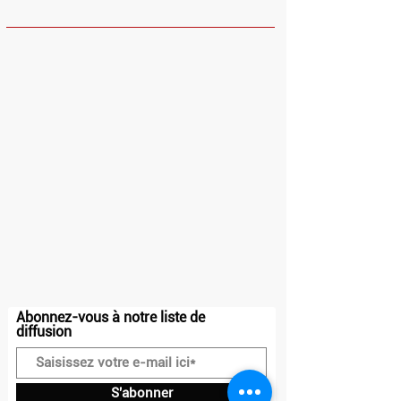
HORAIRES
Dimanche et Lundi : Fermé
Mardi - Vendredi : 10h - 13h30 / 14h30 -
23h
Samedi : 10h - 23h
Adresse
20 place Charles Steber
91160, Longjumeau
Contact
07.50.71.72.81
contact@drakkar-ludik.com
Abonnez-vous à notre liste de
diffusion
S'abonner