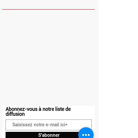
HORAIRES
Dimanche et Lundi : Fermé
Mardi - Vendredi : 10h - 13h30 / 14h30 -
23h
Samedi : 10h - 23h
Adresse
20 place Charles Steber
91160, Longjumeau
Contact
07.50.71.72.81
contact@drakkar-ludik.com
Abonnez-vous à notre liste de
diffusion
S'abonner