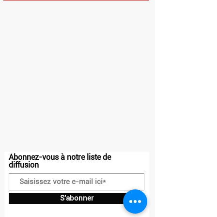
HORAIRES
Dimanche et Lundi : Fermé
Mardi - Vendredi : 10h - 13h30 / 14h30 -
23h
Samedi : 10h - 23h
Adresse
20 place Charles Steber
91160, Longjumeau
Contact
07.50.71.72.81
contact@drakkar-ludik.com
Abonnez-vous à notre liste de
diffusion
S'abonner